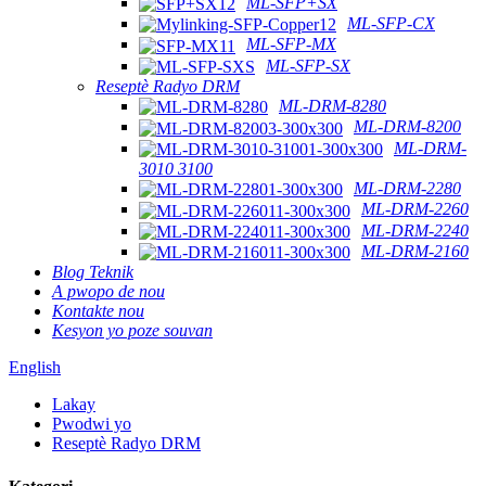
ML-SFP+SX
ML-SFP-CX
ML-SFP-MX
ML-SFP-SX
Reseptè Radyo DRM
ML-DRM-8280
ML-DRM-8200
ML-DRM-
3010 3100
ML-DRM-2280
ML-DRM-2260
ML-DRM-2240
ML-DRM-2160
Blog Teknik
A pwopo de nou
Kontakte nou
Kesyon yo poze souvan
English
Lakay
Pwodwi yo
Reseptè Radyo DRM