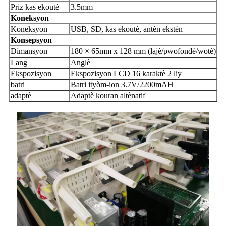
Priz kas ekoutè
3.5mm
Koneksyon
Koneksyon
USB, SD, kas ekoutè, antèn ekstèn
Konsepsyon
Dimansyon
180 × 65mm x 128 mm (lajè/pwofondè/wotè)
Lang
Anglè
Ekspozisyon
Ekspozisyon LCD 16 karaktè 2 liy
batri
Batri ityòm-ion 3.7V/2200mAH
adaptè
Adaptè kouran altènatif