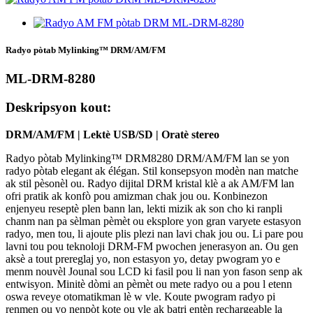
Radyo pòtab Mylinking™ DRM/AM/FM
ML-DRM-8280
Deskripsyon kout:
DRM/AM/FM | Lektè USB/SD | Oratè stereo
Radyo pòtab Mylinking™ DRM8280 DRM/AM/FM lan se yon
radyo pòtab elegant ak élégan. Stil konsepsyon modèn nan matche
ak stil pèsonèl ou. Radyo dijital DRM kristal klè a ak AM/FM lan
ofri pratik ak konfò pou amizman chak jou ou. Konbinezon
enjenyeu reseptè plen bann lan, lekti mizik ak son cho ki ranpli
chanm nan pa sèlman pèmèt ou eksplore yon gran varyete estasyon
radyo, men tou, li ajoute plis plezi nan lavi chak jou ou. Li pare pou
lavni tou pou teknoloji DRM-FM pwochen jenerasyon an. Ou gen
aksè a tout prereglaj yo, non estasyon yo, detay pwogram yo e
menm nouvèl Jounal sou LCD ki fasil pou li nan yon fason senp ak
entwisyon. Minitè dòmi an pèmèt ou mete radyo ou a pou l etenn
oswa reveye otomatikman lè w vle. Koute pwogram radyo pi
renmen ou yo nenpòt kote ou vle ak batri entèn rechargeable la