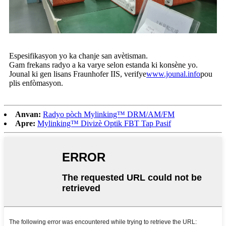
Espesifikasyon yo ka chanje san avètisman.
Gam frekans radyo a ka varye selon estanda ki konsène yo.
Jounal ki gen lisans Fraunhofer IIS, verifye
www.jounal.info
pou
plis enfòmasyon.
Anvan:
Radyo pòch Mylinking™ DRM/AM/FM
Apre:
Mylinking™ Divizè Optik FBT Tap Pasif