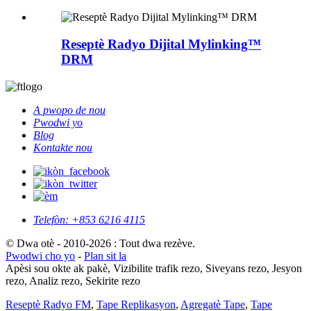
Reseptè Radyo Dijital Mylinking™
DRM
A pwopo de nou
Pwodwi yo
Blog
Kontakte nou
Telefòn:
+853 6216 4115
© Dwa otè - 2010-2026 : Tout dwa rezève.
Pwodwi cho yo
-
Plan sit la
Apèsi sou okte ak pakè, Vizibilite trafik rezo, Siveyans rezo, Jesyon
rezo, Analiz rezo, Sekirite rezo
Reseptè Radyo FM
,
Tape Replikasyon
,
Agregatè Tape
,
Tape