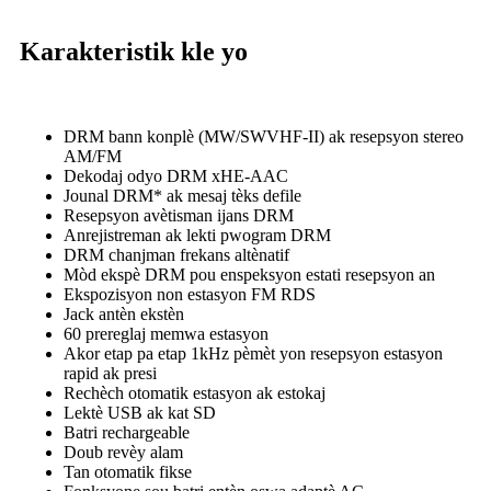
Karakteristik kle yo
DRM bann konplè (MW/SWVHF-II) ak resepsyon stereo
AM/FM
Dekodaj odyo DRM xHE-AAC
Jounal DRM* ak mesaj tèks defile
Resepsyon avètisman ijans DRM
Anrejistreman ak lekti pwogram DRM
DRM chanjman frekans altènatif
Mòd ekspè DRM pou enspeksyon estati resepsyon an
Ekspozisyon non estasyon FM RDS
Jack antèn ekstèn
60 prereglaj memwa estasyon
Akor etap pa etap 1kHz pèmèt yon resepsyon estasyon
rapid ak presi
Rechèch otomatik estasyon ak estokaj
Lektè USB ak kat SD
Batri rechargeable
Doub revèy alam
Tan otomatik fikse