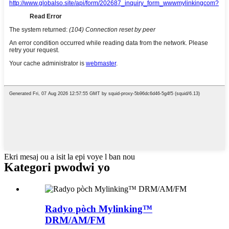
Ekri mesaj ou a isit la epi voye l ban nou
Kategori pwodwi yo
Radyo pòch Mylinking™
DRM/AM/FM