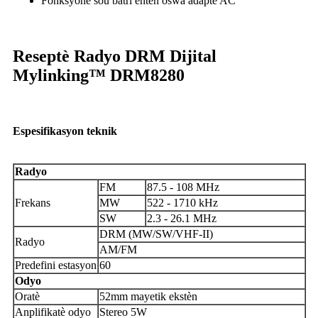
Fonksyone sou batri entèn oswa adaptè AC
Reseptè Radyo DRM Dijital
Mylinking™ DRM8280
Espesifikasyon teknik
Radyo
FM
87.5 - 108 MHz
Frekans
MW
522 - 1710 kHz
SW
2.3 - 26.1 MHz
DRM (MW/SW/VHF-II)
Radyo
AM/FM
Predefini estasyon
60
Odyo
Oratè
52mm mayetik ekstèn
Anplifikatè odyo
Stereo 5W