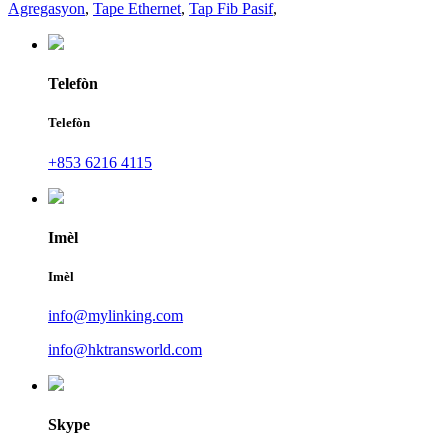
Agregasyon
,
Tape Ethernet
,
Tap Fib Pasif
,
Telefòn
Telefòn
+853 6216 4115
Imèl
Imèl
info@mylinking.com
info@hktransworld.com
Skype