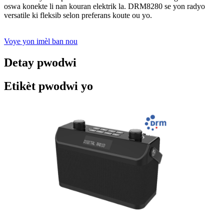
oswa konekte li nan kouran elektrik la. DRM8280 se yon radyo
versatile ki fleksib selon preferans koute ou yo.
Voye yon imèl ban nou
Detay pwodwi
Etikèt pwodwi yo