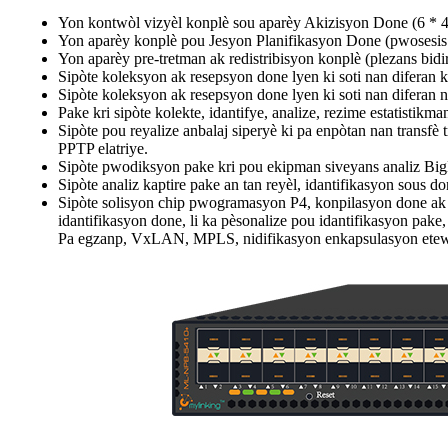
Yon kontwòl vizyèl konplè sou aparèy Akizisyon Done (6 * 
Yon aparèy konplè pou Jesyon Planifikasyon Done (pwosesi
Yon aparèy pre-tretman ak redistribisyon konplè (plezans bid
Sipòte koleksyon ak resepsyon done lyen ki soti nan diferan 
Sipòte koleksyon ak resepsyon done lyen ki soti nan diferan 
Pake kri sipòte kolekte, idantifye, analize, rezime estatistikm
Sipòte pou reyalize anbalaj siperyè ki pa enpòtan nan transf
PPTP elatriye.
Sipòte pwodiksyon pake kri pou ekipman siveyans analiz BigData
Sipòte analiz kaptire pake an tan reyèl, idantifikasyon sous d
Sipòte solisyon chip pwogramasyon P4, konpilasyon done ak s
idantifikasyon done, li ka pèsonalize pou idantifikasyon pak
Pa egzanp, VxLAN, MPLS, nidifikasyon enkapsulasyon etewoj