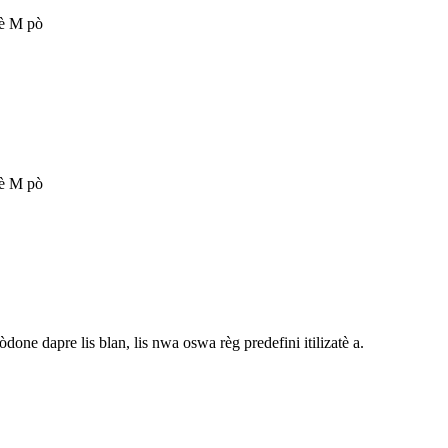
yè M pò
yè M pò
ne dapre lis blan, lis nwa oswa règ predefini itilizatè a.