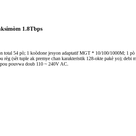
aksimòm 1.8Tbps
n total 54 pò; 1 koòdone jesyon adaptatif MGT * 10/100/1000M; 1 
e sou règ (sèt tuple ak premye chan karakteristik 128-okte pakè yo); d
n pou pouvwa doub 110 ~ 240V AC.