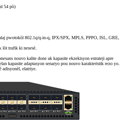
l 54 pò)
ou anbalaj pwotokòl 802.1q/q-in-q, IPX/SPX, MPLS, PPPO, ISL, GRE,
lòt trafik ki nesesè.
esans nouvo kalite done ak kapasite ekzekisyon estrateji apre
elan kapasite adaptasyon senaryo pou nouvo karakteristik rezo yo.
disyonèl, elatriye.