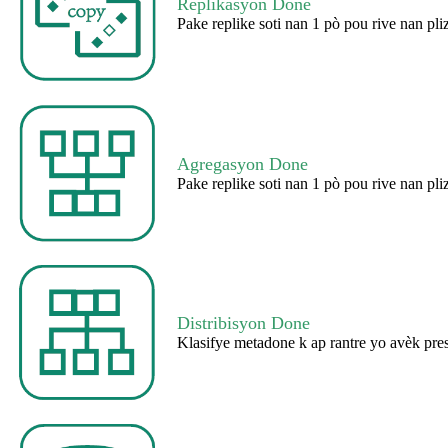
Replikasyon Done
Pake replike soti nan 1 pò pou rive nan pl
Agregasyon Done
Pake replike soti nan 1 pò pou rive nan pl
Distribisyon Done
Klasifye metadone k ap rantre yo avèk pres