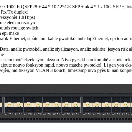
40 / 100GE QSFP28 + 44 * 10 / 25GE SFP + ak 4 * 1 / 10G SFP +, tota
s Rx/Tx duplex)
ireksyonèl 1.8Tbps)
kote eleman rezo yo
nœuds routage switch
an epi make
è trafik Ethernet, sipòte tout kalite pwotokòl anbalaj Ethernet, epi t
, analiz pwotokòl, analiz siyalizasyon, analiz sekirite, jesyon risk ak 
one
istèm motè ekzekisyon aksyon. Nivo pyès ki nan konpitè a sipòte rekon
e, ajoute nouvo fonksyon rapid, nouvo matche pwotokòl. Li gen yon eks
èn, nidifikasyon VLAN 3 kouch, timestamp nivo pyès ki nan konpitè a