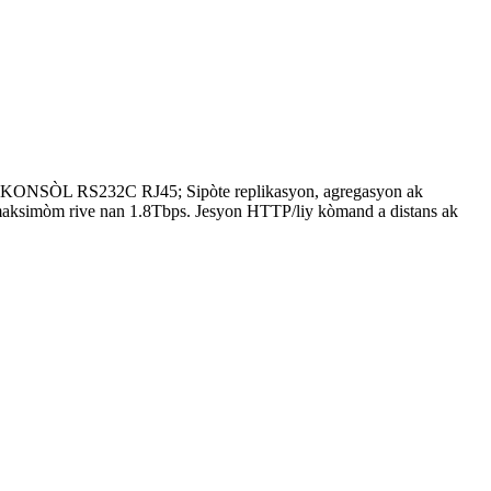
pò KONSÒL RS232C RJ45; Sipòte replikasyon, agregasyon ak
ebi maksimòm rive nan 1.8Tbps. Jesyon HTTP/liy kòmand a distans ak