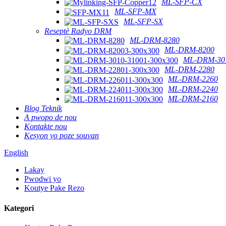
ML-SFP-CX
ML-SFP-MX
ML-SFP-SX
Reseptè Radyo DRM
ML-DRM-8280
ML-DRM-8200
ML-DRM-301
ML-DRM-2280
ML-DRM-2260
ML-DRM-2240
ML-DRM-2160
Blog Teknik
A pwopo de nou
Kontakte nou
Kesyon yo poze souvan
English
Lakay
Pwodwi yo
Koutye Pake Rezo
Kategori