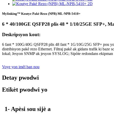
Mylinking™ Koutye Pakè Rezo (NPB) ML-NPB-5410+
6 * 40/100GE QSFP28 plis 48 * 1/10/25GE SFP+, M
Deskripsyon kout:
6 fant * 100G/40G QSFP28 plis 48 fant * 1G/10G/25G SFP+ pou yo
distribisyon pakè rezo Ethernet. Filtraj pakè ak gidans trafik ki baz
lokal; Jesyon SNMP ak jesyon SYSLOG; Sipòte redondans ekipma
Voye yon imèl ban nou
Detay pwodwi
Etikèt pwodwi yo
1- Apèsi sou sijè a