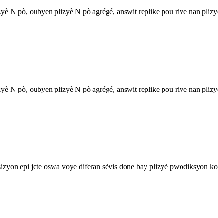
izyè N pò, oubyen plizyè N pò agrégé, answit replike pou rive nan pliz
izyè N pò, oubyen plizyè N pò agrégé, answit replike pou rive nan pliz
izyon epi jete oswa voye diferan sèvis done bay plizyè pwodiksyon koòdo